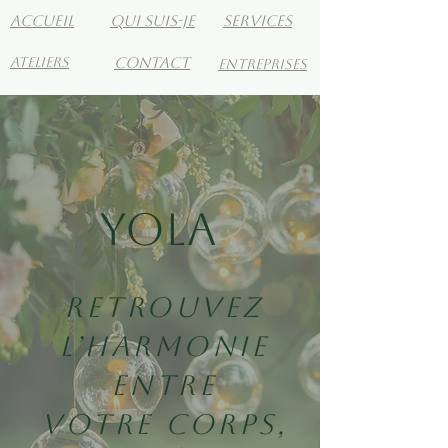
ACCueil
Qui suis-je
services
ateliers
contact
Entreprises
Yola
Retrouvez
l’harmonie
entre
votre corps,