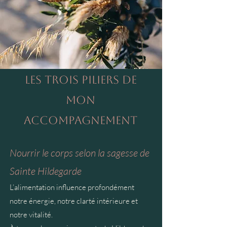
Les trois piliers de
mon
accompagnement
Nourrir le corps selon la sagesse de
Sainte Hildegarde
L’alimentation influence profondément
notre énergie, notre clarté intérieure et
notre vitalité.