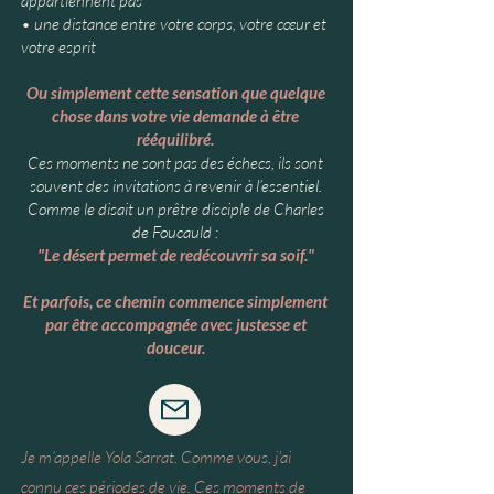
appartiennent pas
• une distance entre votre corps, votre cœur et
votre esprit
Ou simplement cette sensation que quelque
chose dans votre vie demande à être
rééquilibré.
Ces moments ne sont pas des échecs, ils sont
souvent des invitations à revenir à l’essentiel.
Comme le disait un prêtre disciple de Charles
de Foucauld :
"Le désert permet de redécouvrir sa soif."
Et parfois, ce chemin commence simplement
par être accompagnée avec justesse et
douceur.
Je m’appelle Yola Sarrat. Comme vous, j'ai
connu ces périodes de vie. Ces moments de