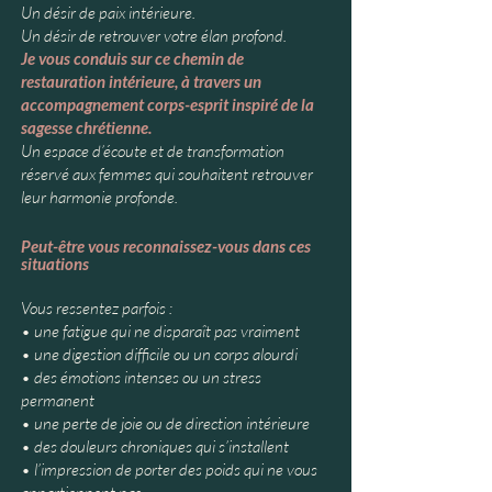
Un désir de paix intérieure.
Un désir de retrouver votre élan profond.
Je vous conduis sur ce
chemin de
restauration intérieure, à travers un
accompagnement corps-esprit inspiré de la
sagesse chrétienne.
Un espace d’écoute et de transformation
réservé aux femmes qui souhaitent retrouver
leur harmonie profonde.
P
eut-être vous reconnaissez-vous dans ces
situations
Vous ressentez parfois :
• une fatigue qui ne disparaît pas vraiment
• une digestion difficile ou un corps alourdi
• des émotions intenses ou un stress
permanent
• une perte de joie ou de direction intérieure
• des douleurs chroniques qui s’installent
• l’impression de porter des poids qui ne vous