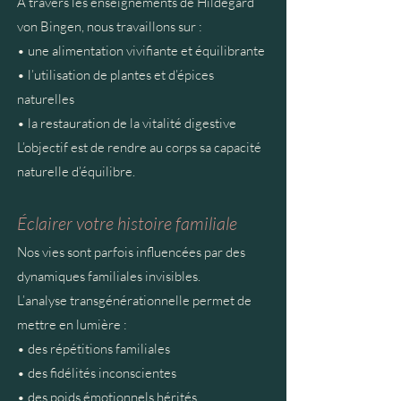
À travers les enseignements de Hildegard
von Bingen, nous travaillons sur :
• une alimentation vivifiante et équilibrante
• l’utilisation de plantes et d’épices
naturelles
• la restauration de la vitalité digestive
L’objectif est de rendre au corps sa capacité
naturelle d’équilibre.
Éclairer votre histoire familiale
Nos vies sont parfois influencées par des
dynamiques familiales invisibles.
L’analyse transgénérationnelle permet de
mettre en lumière :
• des répétitions familiales
• des fidélités inconscientes
• des poids émotionnels hérités