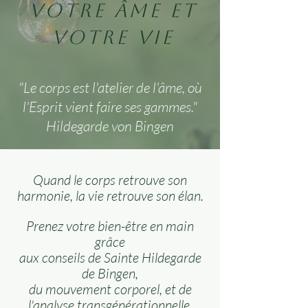
votre âme et
votre vie
"Le corps est l'atelier de l'âme, où
l'Esprit vient faire ses gammes."
Hildegarde von Bingen
Quand le corps retrouve son
harmonie, la vie retrouve son élan.
Prenez votre bien-être en main
grâce
aux conseils de Sainte Hildegarde
de Bingen,
du mouvement corporel,
et de
l'analyse transgénérationnelle,