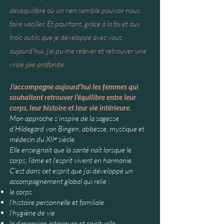
déséquilibre où un rien semble pouvoir nous
faire vaciller. Et pourtant, grâce à la foi et aux
trois outils que je développe avec vous
aujourd'hui, j'ai pu me relever et retrouver une
vraie joie profonde.
J’accompagne aujourd'hui les femmes qui
souhaitent retrouver l’équilibre entre leur
corps, leur histoire et leur vie intérieure.
Mon approche s’inspire de la sagesse
d'Hildegard von Bingen, abbesse, mystique et
médecin du XIIᵉ siècle.
Elle enseignait que la santé naît lorsque le
corps, l’âme et l’esprit vivent en harmonie.
C’est dans cet esprit que j’ai développé un
accompagnement global qui relie :
le corps
l’histoire personnelle et familiale
l’hygiène de vie
la dimension intérieure et spirituelle