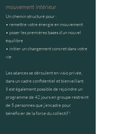
mouvement intérieur
Un chemin structuré pour :
• remettre votre énergie en mouvement
• poser les premières bases d’un nouvel
équilibre
• initier un changement concret dans votre
vie
Les séances se déroulent en visio privée,
dans un cadre confidentiel et bienveillant.
Il est également possible de rejoindre un
programme de 42 jours en groupe restreint
de 5 personnes que j’encadre pour
bénéficier de la force du collectif !