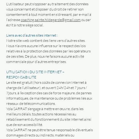
L'utilisateur peut s'opposer au traitement des données
vous concernant et disposer du droit de retirer son
consentement à tout moment en s'dressant, par e-mail à
l’adresse
coaching.sainte.hildegarde@gmail.com
ou par
écrit à notre siège social.
Liens avec d’autres sites internet :
Notre site web contient des liens vers d’autres sites.
Nous n’avons aucune influence sur le respect des lois
relatives à la protection des données par les opérateurs
de ces sites. De plus, nous ne faisons aucune activité
commerciale pour d’autres entreprises.
UTILISATION DU SITE INTERNET –
RESPONSABILITE
Le site est gratuit (hors coûts de connexion Internet à
charge de l’utilisateur), et ouvert 24h/24h et 7 jours /
7jours, à l’exception des cas de force majeure, de pannes
informatiques, de maintenance ou de problèmes liés aux
réseaux de télécommunications.
Yola SARRAT s’engage à mettre en œuvre, dans les
meilleurs délais, toutes actions nécessaires au
rétablissement du fonctionnement du site Internet ainsi
que de son accessibilité.
Yola SARRAT ne peut être tenue responsable d’éventuels
dommages directs ou indirects, matériels ou