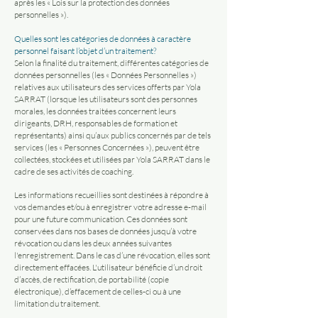
après les « Lois sur la protection des données
personnelles »).
Quelles sont les catégories de données à caractère
personnel faisant l’objet d’un traitement?
Selon la finalité du traitement, différentes catégories de
données personnelles (les « Données Personnelles »)
relatives aux utilisateurs des services offerts par Yola
SARRAT (lorsque les utilisateurs sont des personnes
morales, les données traitées concernent leurs
dirigeants, DRH, responsables de formation et
représentants) ainsi qu’aux publics concernés par de tels
services (les « Personnes Concernées »), peuvent être
collectées, stockées et utilisées par Yola SARRAT dans le
cadre de ses activités de coaching.
Les informations recueillies sont destinées à répondre à
vos demandes et/ou à enregistrer votre adresse e-mail
pour une future communication. Ces données sont
conservées dans nos bases de données jusqu’à votre
révocation ou dans les deux années suivantes
l'enregistrement. Dans le cas d’une révocation, elles sont
directement effacées. L'utilisateur bénéficie d’un droit
d’accès, de rectification, de portabilité (copie
électronique), d’effacement de celles-ci ou à une
limitation du traitement.