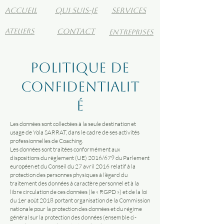
ACCueil
Qui suis-je
services
ateliers
contact
Entreprises
Politique de
confidentialit
é
Les données sont collectées à la seule destination et
usage de Yola SARRAT, dans le cadre de ses activités
professionnelles de Coaching.
Les données sont traitées conformément aux
dispositions du règlement (UE) 2016/679 du Parlement
européen et du Conseil du 27 avril 2016 relatif à la
protection des personnes physiques à l’égard du
traitement des données à caractère personnel et à la
libre circulation de ces données (le « RGPD ») et de la loi
du 1er août 2018 portant organisation de la Commission
nationale pour la protection des données et du régime
général sur la protection des données (ensemble ci-