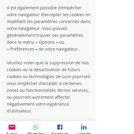
Il est également possible d'empêcher
votre navigateur d'accepter les cookies en
modifiant les paramètres concernés dans
votre navigateur. Vous pouvez
généralement trouver ces paramètres
dans le menu
«
Options
»
ou
«
Préférences
»
de votre navigateur.
Veuillez noter que la suppression de nos
cookies ou la désactivation de futurs
cookies ou technologies de suivi pourront
vous empêcher d'accéder à certaines
zones ou fonctionnalités de nos services,
ou pourront autrement affecter
négativement votre expérience
d'utilisateur.
Les liens suivants peuvent être utiles, ou
vous pouvez utiliser l'option
«
Aide
»
de
E-mail
WhatsApp
Facebook
LinkedIn